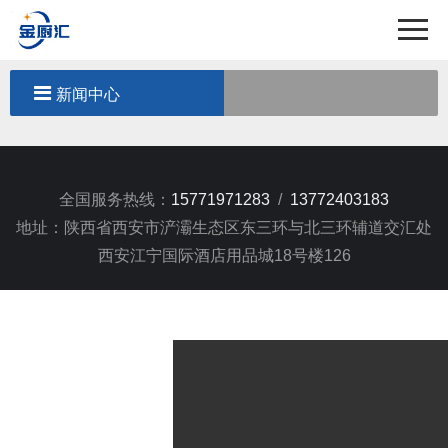
首页
关于我们
新闻中心
产品中心
工程案例
全国服务热线：
15771971283
/
13772403183
新闻中心
地址：陕西省西安市浐灞生态区东三环与北三环辅道交汇处
西安江宁国际酒店用品城18号楼126
联系我们