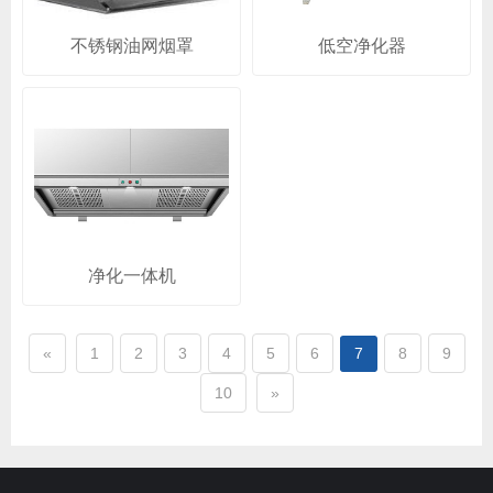
不锈钢油网烟罩
低空净化器
净化一体机
«
1
2
3
4
5
6
7
8
9
10
»