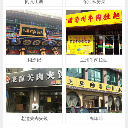
阿瓦山寨
春江私房菜
糊涂记
兰州牛肉拉面
老潼关肉夹馍
上岛咖啡