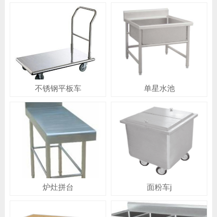
不锈钢平板车
单星水池
炉灶拼台
面粉车j