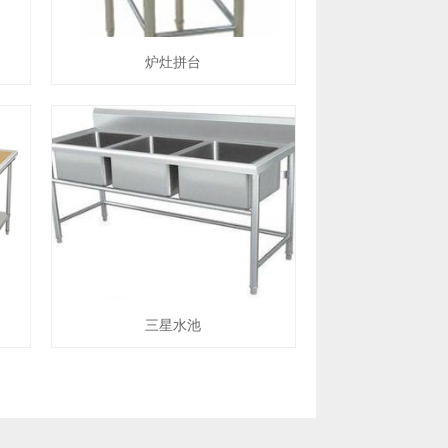
炉灶拼台
三星水池