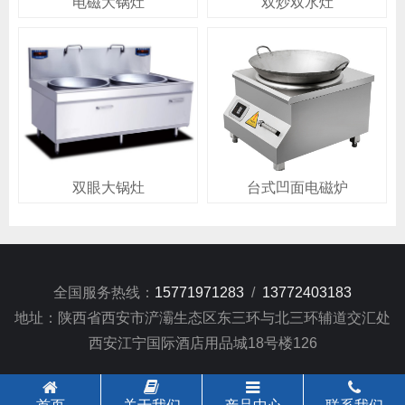
电磁大锅灶
双炒双水灶
双眼大锅灶
台式凹面电磁炉
全国服务热线：
15771971283
/
13772403183
地址：陕西省西安市浐灞生态区东三环与北三环辅道交汇处
西安江宁国际酒店用品城18号楼126