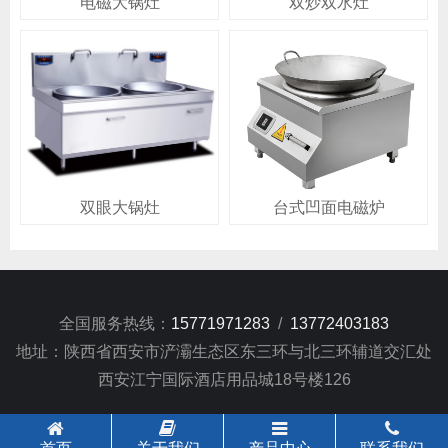
电磁大锅灶
双炒双水灶
双眼大锅灶
台式凹面电磁炉
全国服务热线：
15771971283
/
13772403183
地址：陕西省西安市浐灞生态区东三环与北三环辅道交汇处
西安江宁国际酒店用品城18号楼126